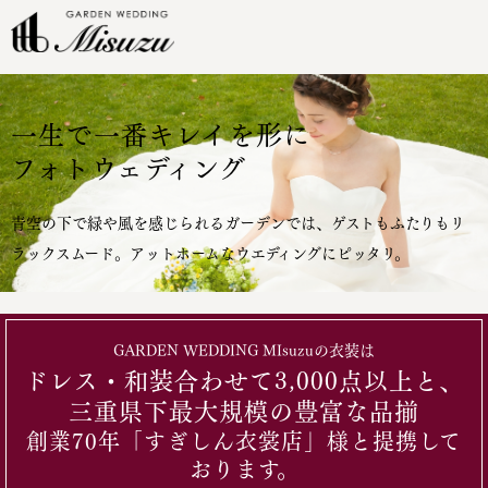
一生で一番キレイを形に
フォトウェディング
青空の下で緑や風を感じられるガーデンでは、ゲストもふたりもリ
ラックスムード。アットホームなウエディングにピッタリ。
GARDEN WEDDING MIsuzuの衣装は
ドレス・和装合わせて3,000点以上と、
三重県下最大規模の豊富な品揃
創業70年「すぎしん衣裳店」様と提携して
おります。