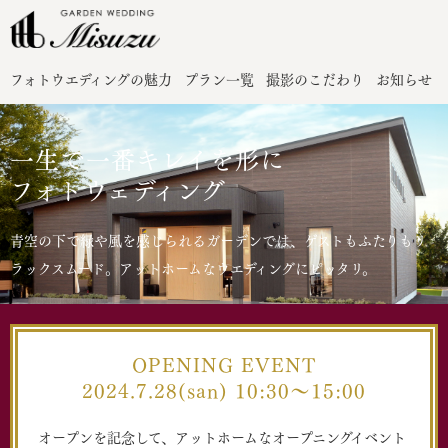
フォトウエディングの魅力
プラン一覧
撮影のこだわり
お知らせ
一生で一番キレイを形に
フォトウェディング
青空の下で緑や風を感じられるガーデンでは、ゲストもふたりもリ
ラックスムード。アットホームなウエディングにピッタリ。
OPENING EVENT
2024.7.28(san) 10:30～15:00
オープンを記念して、アットホームなオープニングイベント